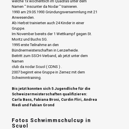
welche 1x wöchentlich im Quadras unter dem
Namen " Inscunter da Nodar " trainieren.
1993 am 29.05.1993 Gründungsversammlung mit 21
Anwesenden.
Ab Herbst trainierten auch 24 Kinder in einer
Gruppe.
Im November bereits der 1 Wettkampf gegen St.
Moritz und Buchs SG.
1995 erste Teilnahme an den
Bündnermeisterschaften in Lenzerheide.
Beitritt zum SSCH-Verband, ab jetzt unter dem
Namen
club da nodar Scuol ( CDNS ) .
2007 beginnt eine Gruppe in Zernez mit dem
Schwimmtraining.
Bis jetzt konnten sich 5 Jugendliche für die
Schweizermeisterschaften qualifizieren:
Carla Bass, Fabiana Brosi, Curdin Fliri, Andrea
Riedi und Fabian Grond
Fotos Schwimmschulcup in
Scuol